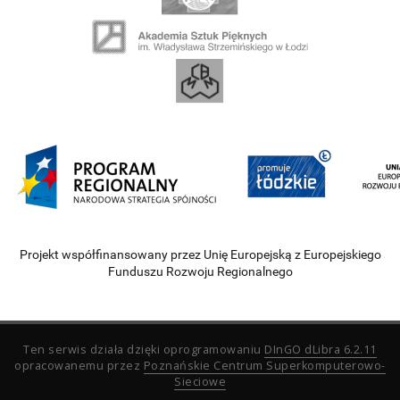
Projekt współfinansowany przez Unię Europejską z Europejskiego
Funduszu Rozwoju Regionalnego
Ten serwis działa dzięki oprogramowaniu
DInGO dLibra 6.2.11
opracowanemu przez
Poznańskie Centrum Superkomputerowo-
Sieciowe