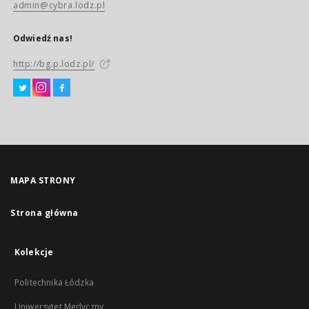
admin@cybra.lodz.pl
Odwiedź nas!
http://bg.p.lodz.pl/
MAPA STRONY
Strona główna
Kolekcje
Politechnika Łódzka
Uniwersytet Medyczny