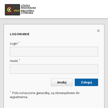
LOGOWANIE
*
Login
*
Hasło
Anuluj
Zaloguj
*
Pola oznaczone gwiazdką, są obowiązkowe do
wypełnienia.