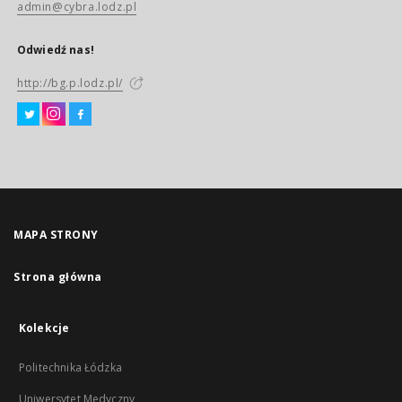
admin@cybra.lodz.pl
Odwiedź nas!
http://bg.p.lodz.pl/
MAPA STRONY
Strona główna
Kolekcje
Politechnika Łódzka
Uniwersytet Medyczny