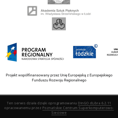
Projekt współfinansowany przez Unię Europejską z Europejskiego
Funduszu Rozwoju Regionalnego
Ten serwis działa dzięki oprogramowaniu
DInGO dLibra 6.2.11
opracowanemu przez
Poznańskie Centrum Superkomputerowo-
Sieciowe