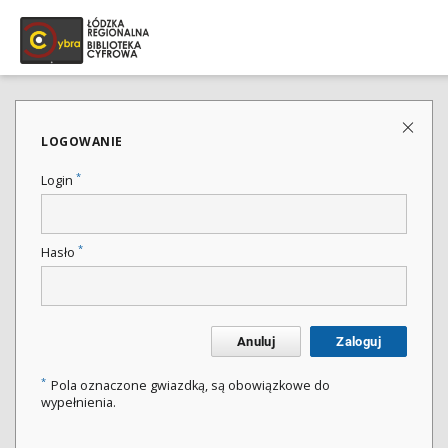
LOGOWANIE
*
Login
*
Hasło
Anuluj
Zaloguj
*
Pola oznaczone gwiazdką, są obowiązkowe do
wypełnienia.