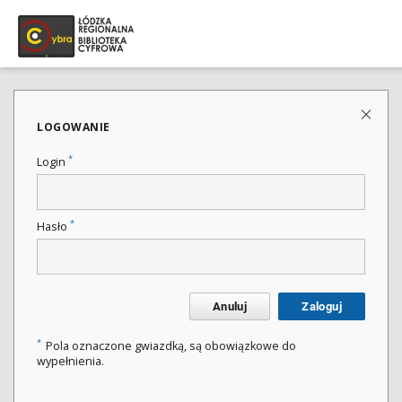
LOGOWANIE
*
Login
*
Hasło
Anuluj
Zaloguj
*
Pola oznaczone gwiazdką, są obowiązkowe do
wypełnienia.