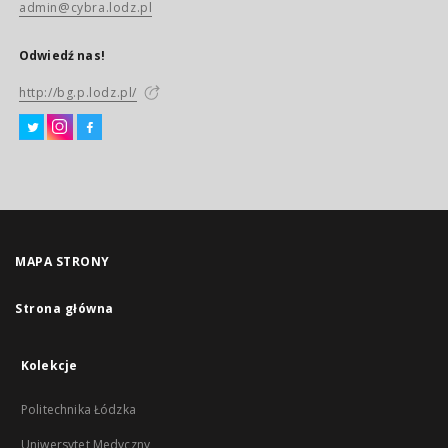
admin@cybra.lodz.pl
Odwiedź nas!
http://bg.p.lodz.pl/
MAPA STRONY
Strona główna
Kolekcje
Politechnika Łódzka
Uniwersytet Medyczny