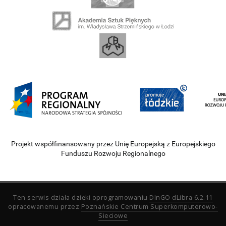
Projekt współfinansowany przez Unię Europejską z Europejskiego
Funduszu Rozwoju Regionalnego
Ten serwis działa dzięki oprogramowaniu
DInGO dLibra 6.2.11
opracowanemu przez
Poznańskie Centrum Superkomputerowo-
Sieciowe