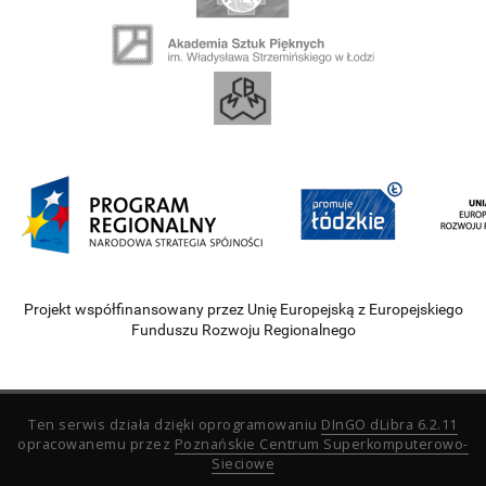
Projekt współfinansowany przez Unię Europejską z Europejskiego
Funduszu Rozwoju Regionalnego
Ten serwis działa dzięki oprogramowaniu
DInGO dLibra 6.2.11
opracowanemu przez
Poznańskie Centrum Superkomputerowo-
Sieciowe