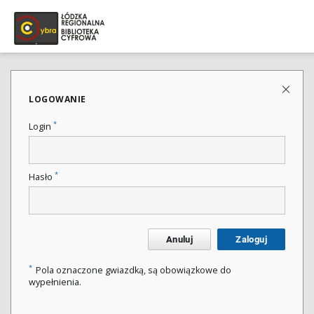
LOGOWANIE
*
Login
*
Hasło
Anuluj
Zaloguj
*
Pola oznaczone gwiazdką, są obowiązkowe do
wypełnienia.