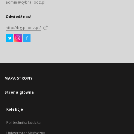
admin@cybra.lodz.pl
Odwiedź nas!
http://bg.p.lodz.pl/
MAPA STRONY
Strona główna
Kolekcje
Politechnika Łódzka
Uniwersytet Medyczny