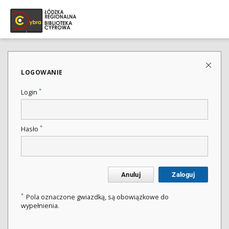
LOGOWANIE
*
Login
*
Hasło
Anuluj
Zaloguj
*
Pola oznaczone gwiazdką, są obowiązkowe do
wypełnienia.