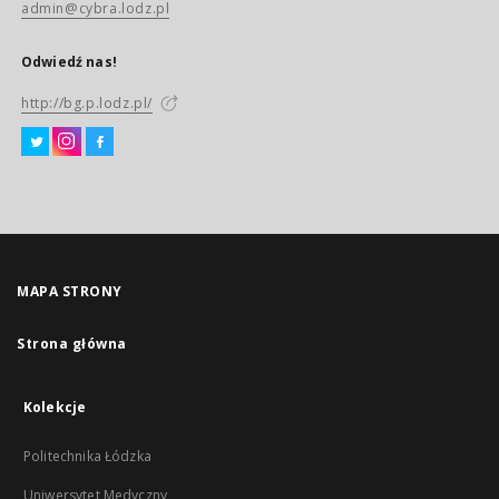
admin@cybra.lodz.pl
Odwiedź nas!
http://bg.p.lodz.pl/
MAPA STRONY
Strona główna
Kolekcje
Politechnika Łódzka
Uniwersytet Medyczny