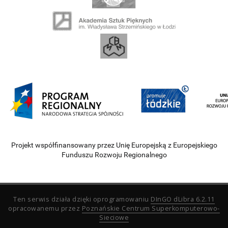
Projekt współfinansowany przez Unię Europejską z Europejskiego
Funduszu Rozwoju Regionalnego
Ten serwis działa dzięki oprogramowaniu
DInGO dLibra 6.2.11
opracowanemu przez
Poznańskie Centrum Superkomputerowo-
Sieciowe