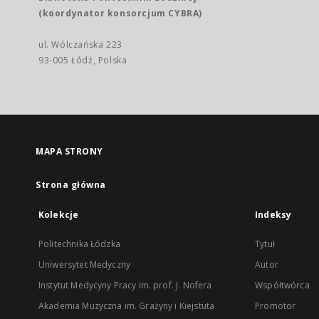
(koordynator konsorcjum CYBRA)
ul. Wólczańska 223
93-005 Łódź, Polska
MAPA STRONY
Strona główna
Kolekcje
Indeksy
Politechnika Łódzka
Tytuł
Uniwersytet Medyczny
Autor
Instytut Medycyny Pracy im. prof. J. Nofera
Współtwórca
Akademia Muzyczna im. Grażyny i Kiejstuta
Promotor