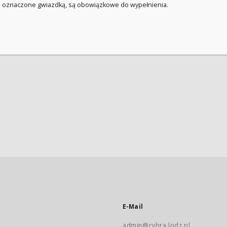
a oznaczone gwiazdką, są obowiązkowe do wypełnienia.
E-Mail
admin@cybra.lodz.pl