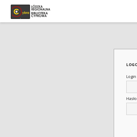
LOG
Login
Hasł