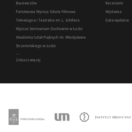
Bacewiczów
Recenzent
Państwowa Wyższa Szkoła Filmowa
Wydawca
Telewizyjna i Teatralna im. L. Schillera
Data wydania
Wyższe Seminarium Duchowne w Łodzi
Akademia Sztuk Pięknych im. Władysława
Strzemińskiego w Łodzi
...
Zobacz więcej