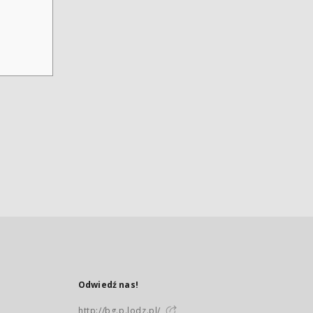
Odwiedź nas!
http://bg.p.lodz.pl/