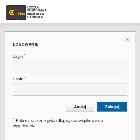
LOGOWANIE
*
Login
*
Hasło
Anuluj
Zaloguj
*
Pola oznaczone gwiazdką, są obowiązkowe do
wypełnienia.