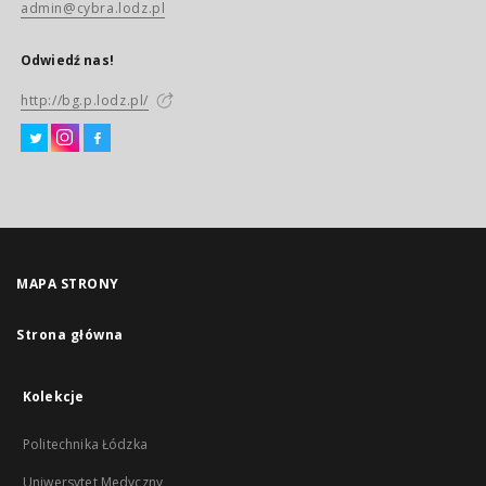
admin@cybra.lodz.pl
Odwiedź nas!
http://bg.p.lodz.pl/
MAPA STRONY
Strona główna
Kolekcje
Politechnika Łódzka
Uniwersytet Medyczny