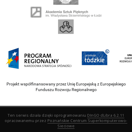
Projekt współfinansowany przez Unię Europejską z Europejskiego
Funduszu Rozwoju Regionalnego
Ten serwis działa dzięki oprogramowaniu
DInGO dLibra 6.2.11
opracowanemu przez
Poznańskie Centrum Superkomputerowo-
Sieciowe