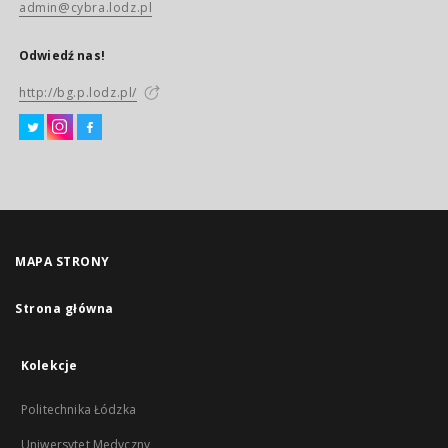
admin@cybra.lodz.pl
Odwiedź nas!
http://bg.p.lodz.pl/
MAPA STRONY
Strona główna
Kolekcje
Politechnika Łódzka
Uniwersytet Medyczny