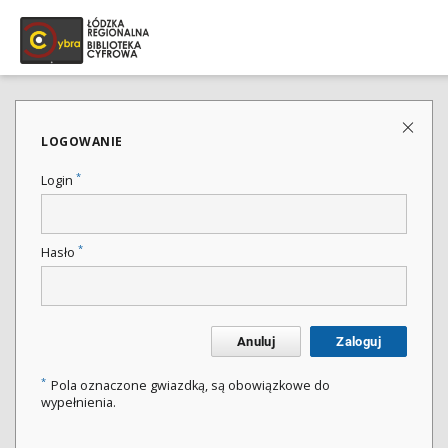
LOGOWANIE
*
Login
*
Hasło
Anuluj
Zaloguj
*
Pola oznaczone gwiazdką, są obowiązkowe do
wypełnienia.