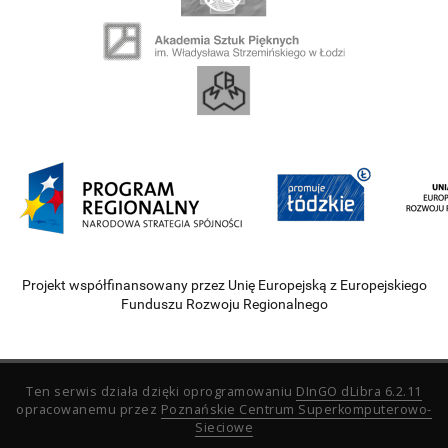
Projekt współfinansowany przez Unię Europejską z Europejskiego
Funduszu Rozwoju Regionalnego
Ten serwis działa dzięki oprogramowaniu
DInGO dLibra 6.2.11
opracowanemu przez
Poznańskie Centrum Superkomputerowo-
Sieciowe