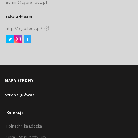
admin@cybra.lodz.pl
Odwiedź nas!
http://bg.p.lodz.pl/
MAPA STRONY
Strona główna
Kolekcje
Politechnika Łódzka
Uniwersytet Medyczny