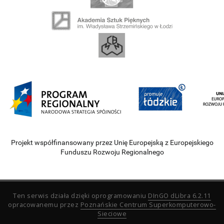
Projekt współfinansowany przez Unię Europejską z Europejskiego
Funduszu Rozwoju Regionalnego
Ten serwis działa dzięki oprogramowaniu
DInGO dLibra 6.2.11
opracowanemu przez
Poznańskie Centrum Superkomputerowo-
Sieciowe