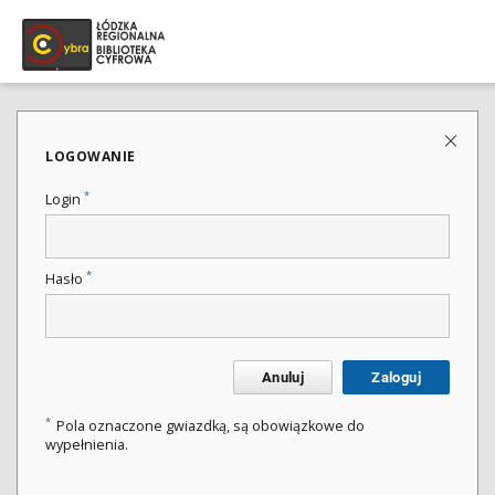
LOGOWANIE
*
Login
*
Hasło
Anuluj
Zaloguj
*
Pola oznaczone gwiazdką, są obowiązkowe do
wypełnienia.