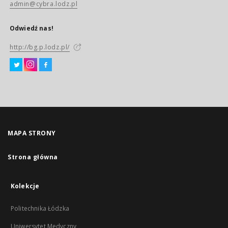
admin@cybra.lodz.pl
Odwiedź nas!
http://bg.p.lodz.pl/
MAPA STRONY
Strona główna
Kolekcje
Politechnika Łódzka
Uniwersytet Medyczny