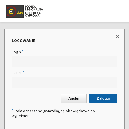
LOGOWANIE
*
Login
*
Hasło
Anuluj
Zaloguj
*
Pola oznaczone gwiazdką, są obowiązkowe do
wypełnienia.