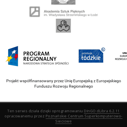
Projekt współfinansowany przez Unię Europejską z Europejskiego
Funduszu Rozwoju Regionalnego
Ten serwis działa dzięki oprogramowaniu
DInGO dLibra 6.2.11
opracowanemu przez
Poznańskie Centrum Superkomputerowo-
Sieciowe