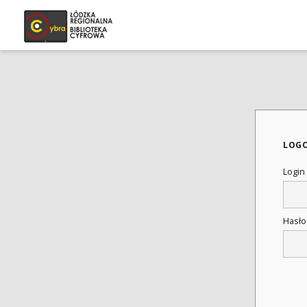
LOG
Login
Hasł