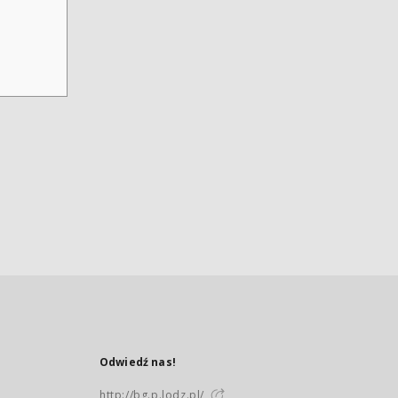
Odwiedź nas!
http://bg.p.lodz.pl/