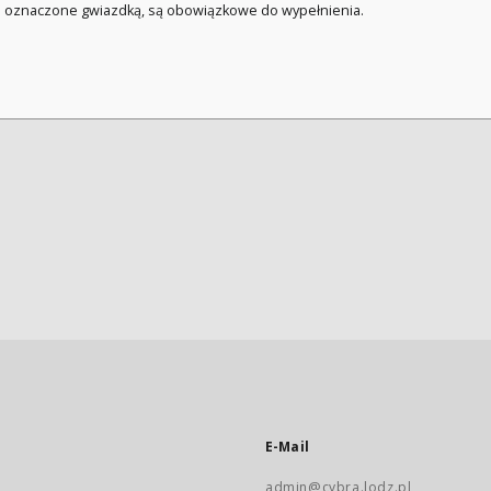
a oznaczone gwiazdką, są obowiązkowe do wypełnienia.
E-Mail
admin@cybra.lodz.pl