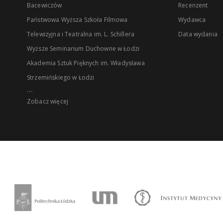
Bacewiczów
Recenzent
Państwowa Wyższa Szkoła Filmowa
Wydawca
Telewizyjna i Teatralna im. L. Schillera
Data wydania
Wyższe Seminarium Duchowne w Łodzi
Akademia Sztuk Pięknych im. Władysława
Strzemińskiego w Łodzi
...
Zobacz więcej