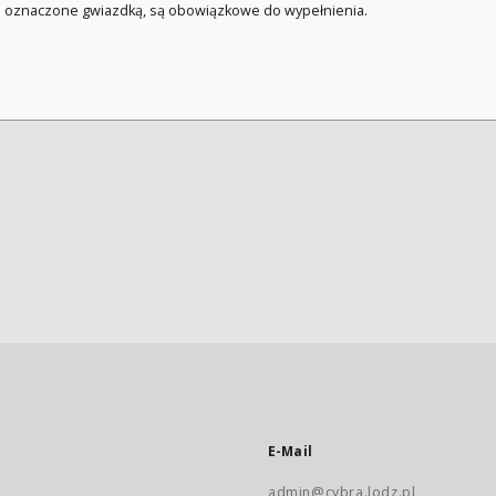
a oznaczone gwiazdką, są obowiązkowe do wypełnienia.
E-Mail
admin@cybra.lodz.pl