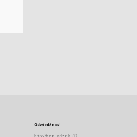
Odwiedź nas!
http://bg.p.lodz.pl/