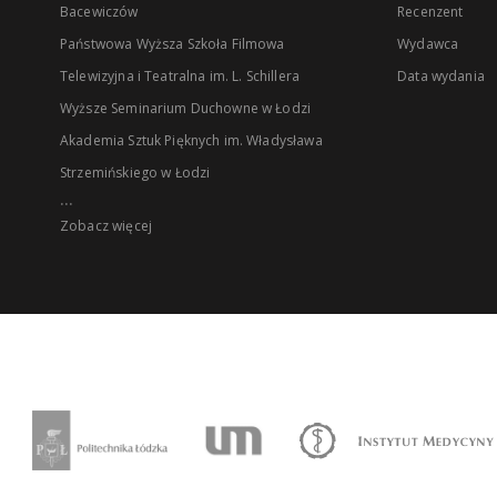
Bacewiczów
Recenzent
Państwowa Wyższa Szkoła Filmowa
Wydawca
Telewizyjna i Teatralna im. L. Schillera
Data wydania
Wyższe Seminarium Duchowne w Łodzi
Akademia Sztuk Pięknych im. Władysława
Strzemińskiego w Łodzi
...
Zobacz więcej