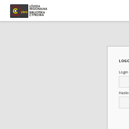
LOG
Login
Hasł