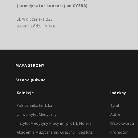
(koordynator konsorcjum CYBRA)
ul. Wólczańska 223
93-005 Łódź, Polska
MAPA STRONY
Strona główna
Kolekcje
Indeksy
Politechnika Łódzka
Tytuł
Uniwersytet Medyczny
Autor
Instytut Medycyny Pracy im. prof. J. Nofera
Współtwórca
Akademia Muzyczna im. Grażyny i Kiejstuta
Promotor