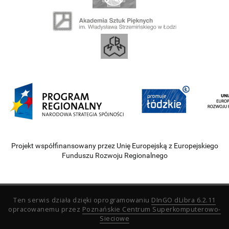
Projekt współfinansowany przez Unię Europejską z Europejskiego
Funduszu Rozwoju Regionalnego
Ten serwis działa dzięki oprogramowaniu
DInGO dLibra 6.2.11
opracowanemu przez
Poznańskie Centrum Superkomputerowo-
Sieciowe