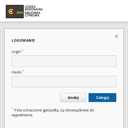
LOGOWANIE
*
Login
*
Hasło
Anuluj
Zaloguj
*
Pola oznaczone gwiazdką, są obowiązkowe do
wypełnienia.