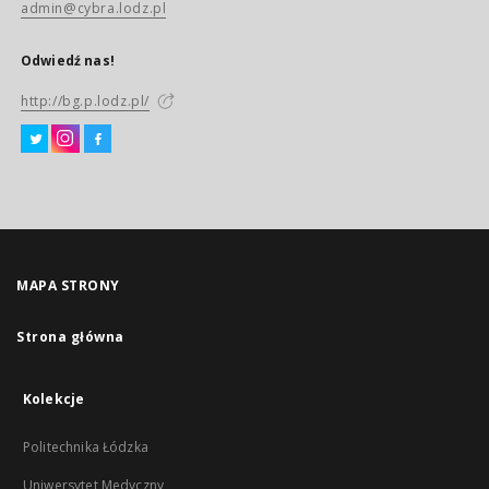
admin@cybra.lodz.pl
Odwiedź nas!
http://bg.p.lodz.pl/
MAPA STRONY
Strona główna
Kolekcje
Politechnika Łódzka
Uniwersytet Medyczny