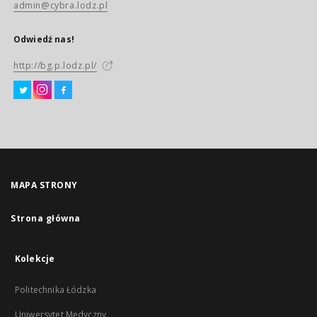
admin@cybra.lodz.pl
Odwiedź nas!
http://bg.p.lodz.pl/
MAPA STRONY
Strona główna
Kolekcje
Politechnika Łódzka
Uniwersytet Medyczny