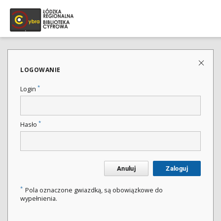
LOGOWANIE
*
Login
*
Hasło
Anuluj
Zaloguj
*
Pola oznaczone gwiazdką, są obowiązkowe do
wypełnienia.