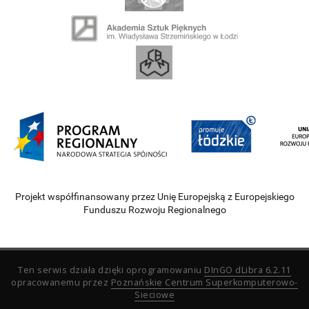
Projekt współfinansowany przez Unię Europejską z Europejskiego
Funduszu Rozwoju Regionalnego
Ten serwis działa dzięki oprogramowaniu
DInGO dLibra 6.2.11
opracowanemu przez
Poznańskie Centrum Superkomputerowo-
Sieciowe