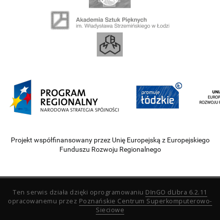
Projekt współfinansowany przez Unię Europejską z Europejskiego
Funduszu Rozwoju Regionalnego
Ten serwis działa dzięki oprogramowaniu
DInGO dLibra 6.2.11
opracowanemu przez
Poznańskie Centrum Superkomputerowo-
Sieciowe