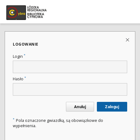
LOGOWANIE
*
Login
*
Hasło
Anuluj
Zaloguj
*
Pola oznaczone gwiazdką, są obowiązkowe do
wypełnienia.