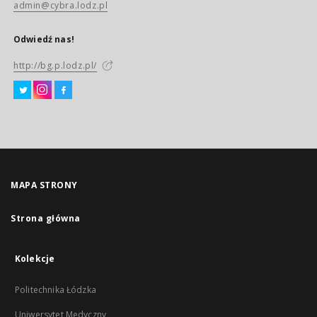
admin@cybra.lodz.pl
Odwiedź nas!
http://bg.p.lodz.pl/
MAPA STRONY
Strona główna
Kolekcje
Politechnika Łódzka
Uniwersytet Medyczny