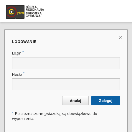
LOGOWANIE
*
Login
*
Hasło
Anuluj
Zaloguj
*
Pola oznaczone gwiazdką, są obowiązkowe do
wypełnienia.