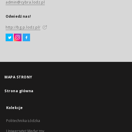
admin@cybra.lodz.pl
Odwiedź nas!
http://bg.p.lodz.pl/
MAPA STRONY
Strona główna
Kolekcje
Politechnika Łódzka
Uniwersytet Medyczny