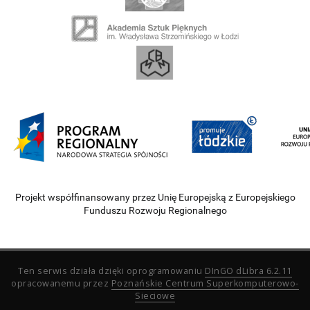
Projekt współfinansowany przez Unię Europejską z Europejskiego
Funduszu Rozwoju Regionalnego
Ten serwis działa dzięki oprogramowaniu
DInGO dLibra 6.2.11
opracowanemu przez
Poznańskie Centrum Superkomputerowo-
Sieciowe