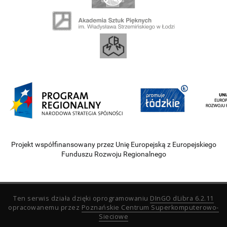
Projekt współfinansowany przez Unię Europejską z Europejskiego
Funduszu Rozwoju Regionalnego
Ten serwis działa dzięki oprogramowaniu
DInGO dLibra 6.2.11
opracowanemu przez
Poznańskie Centrum Superkomputerowo-
Sieciowe