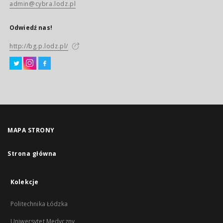
admin@cybra.lodz.pl
Odwiedź nas!
http://bg.p.lodz.pl/
MAPA STRONY
Strona główna
Kolekcje
Politechnika Łódzka
Uniwersytet Medyczny