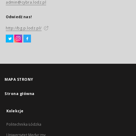
admin@cybra.lodz.pl
Odwiedź nas!
http://bg.p.lodz.pl/
MAPA STRONY
Strona główna
Kolekcje
Politechnika Łódzka
Uniwersytet Medyczny