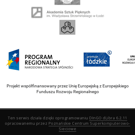
Projekt współfinansowany przez Unię Europejską z Europejskiego
Funduszu Rozwoju Regionalnego
Ten serwis działa dzięki oprogramowaniu
DInGO dLibra 6.2.11
opracowanemu przez
Poznańskie Centrum Superkomputerowo-
Sieciowe