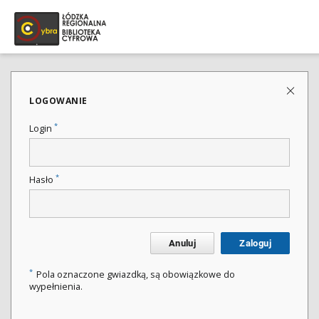
LOGOWANIE
*
Login
*
Hasło
Anuluj
Zaloguj
*
Pola oznaczone gwiazdką, są obowiązkowe do
wypełnienia.