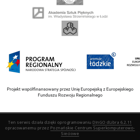
Projekt współfinansowany przez Unię Europejską z Europejskiego
Funduszu Rozwoju Regionalnego
Ten serwis działa dzięki oprogramowaniu
DInGO dLibra 6.2.11
opracowanemu przez
Poznańskie Centrum Superkomputerowo-
Sieciowe