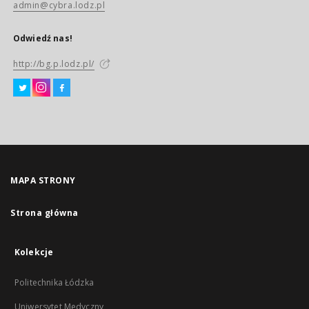
admin@cybra.lodz.pl
Odwiedź nas!
http://bg.p.lodz.pl/
MAPA STRONY
Strona główna
Kolekcje
Politechnika Łódzka
Uniwersytet Medyczny