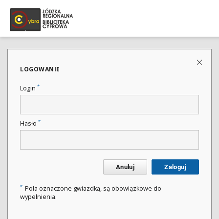
LOGOWANIE
*
Login
*
Hasło
Anuluj
Zaloguj
*
Pola oznaczone gwiazdką, są obowiązkowe do
wypełnienia.