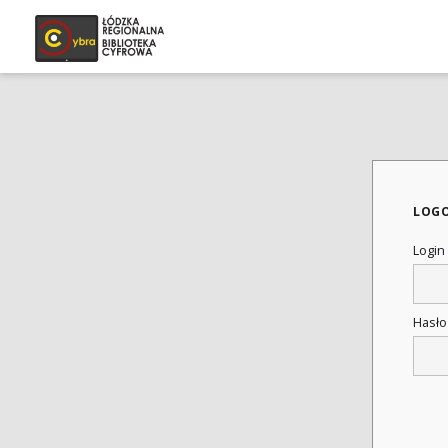
LOG
Login
Hasł