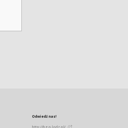
Odwiedź nas!
http://bg.p.lodz.pl/