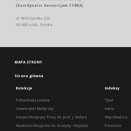
(koordynator konsorcjum CYBRA)
ul. Wólczańska 223
93-005 Łódź, Polska
MAPA STRONY
Strona główna
Kolekcje
Indeksy
Politechnika Łódzka
Tytuł
Uniwersytet Medyczny
Autor
Instytut Medycyny Pracy im. prof. J. Nofera
Współtwórca
Akademia Muzyczna im. Grażyny i Kiejstuta
Promotor