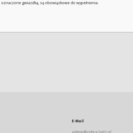
a oznaczone gwiazdką, są obowiązkowe do wypełnienia.
E-Mail
admin@cybra.lodz.pl