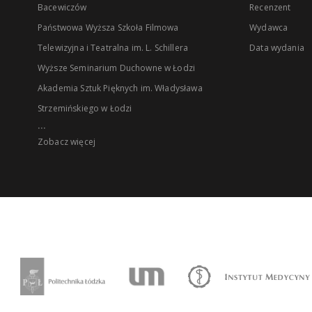
Bacewiczów
Recenzent
Państwowa Wyższa Szkoła Filmowa
Wydawca
Telewizyjna i Teatralna im. L. Schillera
Data wydania
Wyższe Seminarium Duchowne w Łodzi
Akademia Sztuk Pięknych im. Władysława
Strzemińskiego w Łodzi
...
Zobacz więcej