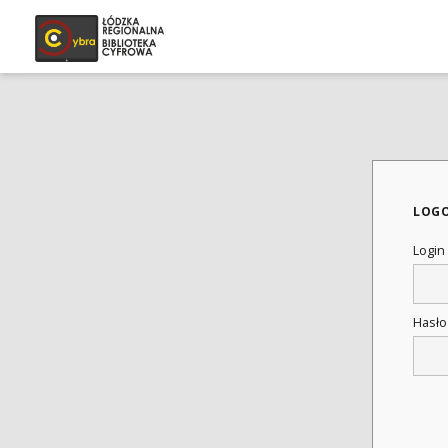
LOG
Login
Hasł