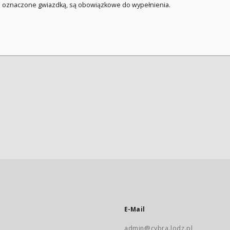
a oznaczone gwiazdką, są obowiązkowe do wypełnienia.
E-Mail
admin@cybra.lodz.pl