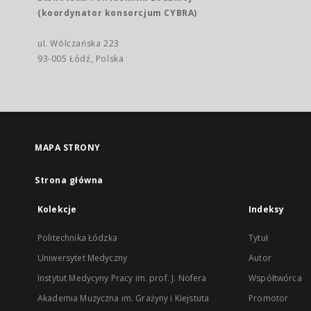
(koordynator konsorcjum CYBRA)
ul. Wólczańska 223
93-005 Łódź, Polska
MAPA STRONY
Strona główna
Kolekcje
Indeksy
Politechnika Łódzka
Tytuł
Uniwersytet Medyczny
Autor
Instytut Medycyny Pracy im. prof. J. Nofera
Współtwórca
Akademia Muzyczna im. Grażyny i Kiejstuta
Promotor