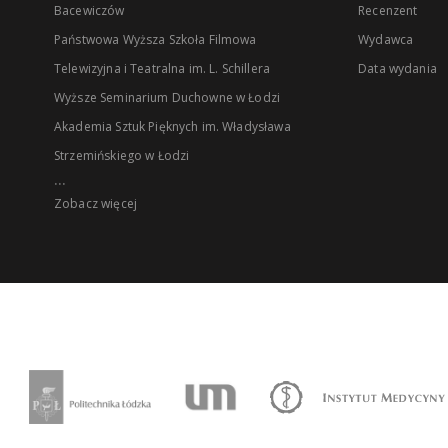
Bacewiczów
Recenzent
Państwowa Wyższa Szkoła Filmowa
Wydawca
Telewizyjna i Teatralna im. L. Schillera
Data wydania
Wyższe Seminarium Duchowne w Łodzi
Akademia Sztuk Pięknych im. Władysława
Strzemińskiego w Łodzi
...
Zobacz więcej