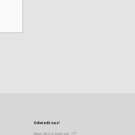
Odwiedź nas!
http://bg.p.lodz.pl/