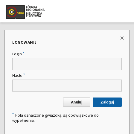
LOGOWANIE
*
Login
*
Hasło
Anuluj
Zaloguj
*
Pola oznaczone gwiazdką, są obowiązkowe do
wypełnienia.