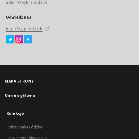
admin@cybra.lodz.pl
Odwiedź nas!
http://bg.p.lodz.pl/
MAPA STRONY
Strona główna
Kolekcje
Politechnika Łódzka
Uniwersytet Medyczny