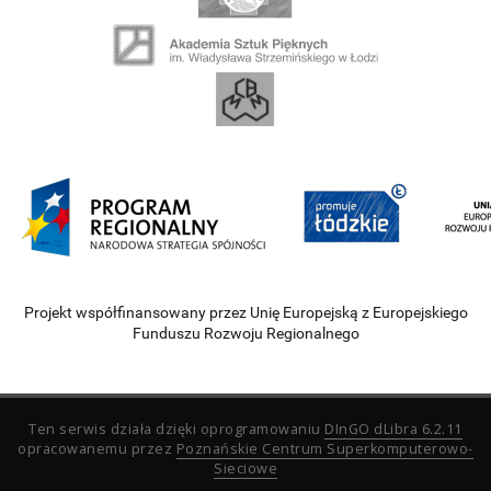
Projekt współfinansowany przez Unię Europejską z Europejskiego
Funduszu Rozwoju Regionalnego
Ten serwis działa dzięki oprogramowaniu
DInGO dLibra 6.2.11
opracowanemu przez
Poznańskie Centrum Superkomputerowo-
Sieciowe