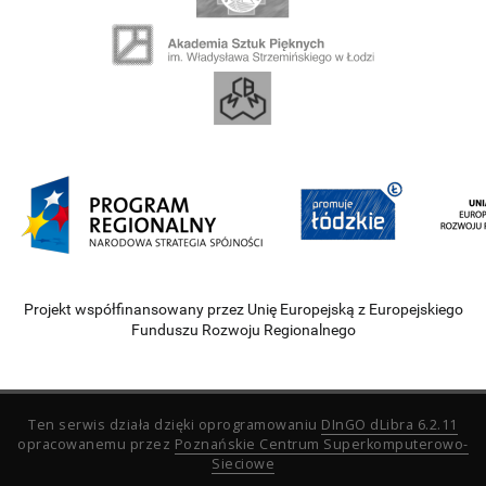
Projekt współfinansowany przez Unię Europejską z Europejskiego
Funduszu Rozwoju Regionalnego
Ten serwis działa dzięki oprogramowaniu
DInGO dLibra 6.2.11
opracowanemu przez
Poznańskie Centrum Superkomputerowo-
Sieciowe