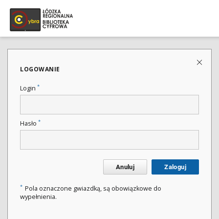
LOGOWANIE
*
Login
*
Hasło
Anuluj
Zaloguj
*
Pola oznaczone gwiazdką, są obowiązkowe do
wypełnienia.