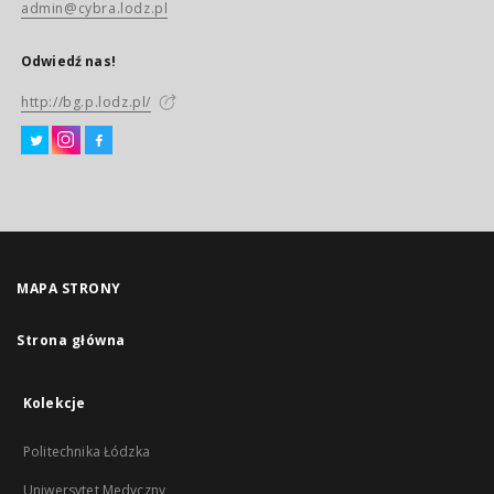
admin@cybra.lodz.pl
Odwiedź nas!
http://bg.p.lodz.pl/
MAPA STRONY
Strona główna
Kolekcje
Politechnika Łódzka
Uniwersytet Medyczny