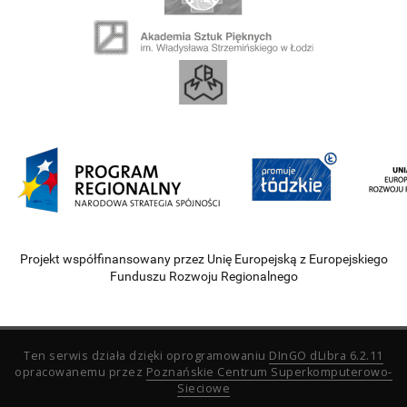
Projekt współfinansowany przez Unię Europejską z Europejskiego
Funduszu Rozwoju Regionalnego
Ten serwis działa dzięki oprogramowaniu
DInGO dLibra 6.2.11
opracowanemu przez
Poznańskie Centrum Superkomputerowo-
Sieciowe