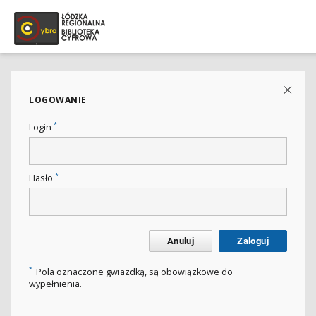
LOGOWANIE
*
Login
*
Hasło
Anuluj
Zaloguj
*
Pola oznaczone gwiazdką, są obowiązkowe do
wypełnienia.