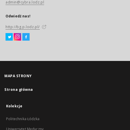
admin@cybra.lodz.pl
Odwiedź nas!
http://bg.p.lodz.pl/
MAPA STRONY
Strona główna
Kolekcje
Politechnika Łódzka
Uniwersytet Medyczny