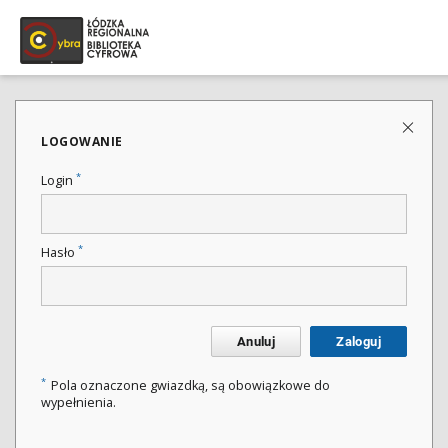
LOGOWANIE
*
Login
*
Hasło
Anuluj
Zaloguj
*
Pola oznaczone gwiazdką, są obowiązkowe do
wypełnienia.