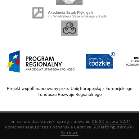
Projekt współfinansowany przez Unię Europejską z Europejskiego
Funduszu Rozwoju Regionalnego
Ten serwis działa dzięki oprogramowaniu
DInGO dLibra 6.2.11
opracowanemu przez
Poznańskie Centrum Superkomputerowo-
Sieciowe