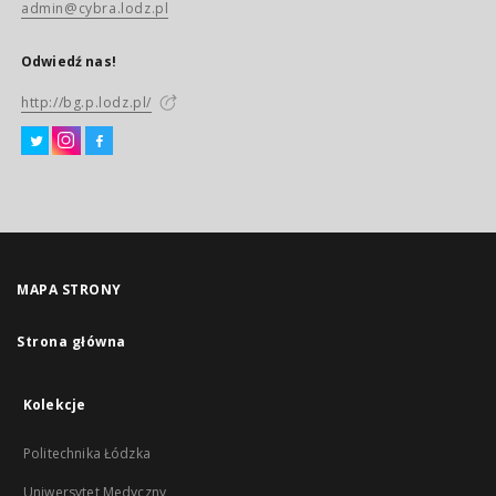
admin@cybra.lodz.pl
Odwiedź nas!
http://bg.p.lodz.pl/
MAPA STRONY
Strona główna
Kolekcje
Politechnika Łódzka
Uniwersytet Medyczny