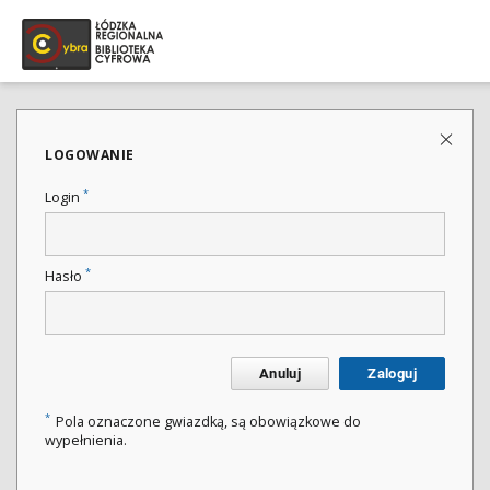
LOGOWANIE
*
Login
*
Hasło
Anuluj
Zaloguj
*
Pola oznaczone gwiazdką, są obowiązkowe do
wypełnienia.