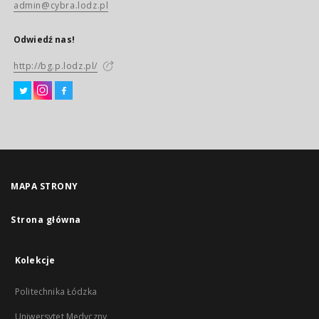
admin@cybra.lodz.pl
Odwiedź nas!
http://bg.p.lodz.pl/
MAPA STRONY
Strona główna
Kolekcje
Politechnika Łódzka
Uniwersytet Medyczny