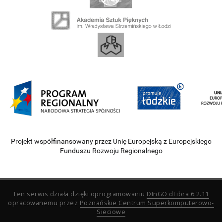
Projekt współfinansowany przez Unię Europejską z Europejskiego
Funduszu Rozwoju Regionalnego
Ten serwis działa dzięki oprogramowaniu
DInGO dLibra 6.2.11
opracowanemu przez
Poznańskie Centrum Superkomputerowo-
Sieciowe