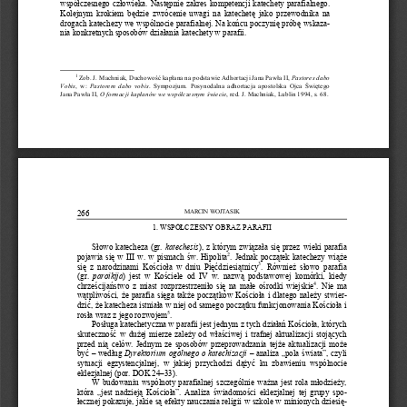
wspó
ł
czesnego  cz
ł
owieka.  Nast
ę
pnie  zakres  kompetencji  katechety  parafialnego.  
Kolejnym  krokiem  b
ę
dzie  zwrócenie  uwagi  na  katechet
ę
  jako  przewodnika  na  
drogach katechezy we wspólnocie parafialnej. Na ko
ń
cu poczyni
ę
 prób
ę
 wskaza-
nia konkretnych sposobów dzia
ł
ania katechety w parafii.  
1
 Zob. J. Machniak, Duchowo
ść
 kap
ł
ana na podstawie Adhortacji Jana Paw
ł
a II, 
Pastores dabo 
Vobis
,  w:  
Pastorem  dabo  vobis
.  Sympozjum.  Posynodalna  adhortacja  apostolska  Ojca  
Ś
wi
ę
tego 
Jana Paw
ł
a II, 
O formacji kap
ł
anów we wspó
ł
czesnym 
ś
wiecie
, red. J. Machniak, 
Lublin 1994, s. 68. 
M
A
RCI
N W
O
J
T
AS
I
K
266 
1. WS
PÓ
Ł
CZESNY OBRAZ 
PAR
AFII 
S
ł
owo  katecheza  (gr.  
katec
hesis
),  z  który
m  zwi
ą
za
ł
a  si
ę
  przez  wi
eki  parafia
2
pojawia  si
ę
  w  III  w.  w  pism
ach  
ś
w.  Hipolita
.  Jednak  pocz
ą
tek  katechezy
  wi
ąż
e 
3
si
ę
  z  
naro
dzi
nam
i  Ko
ś
cio
ł
a  w  
dniu  Pi
ęć
dziesi
ą
tnic
y
.  Rów
nie
ż
 s
ł
ow
o  paraf
ia  
(gr
. 
paroikija
)  jest  w  Ko
ś
ciele  od  IV  w.  nazw
ą
  podstawowej  kom
órki,  k
iedy
4
chrze
ś
cija
ń
stwo  z  
miast  r
ozprzestrz
eni
ł
o  si
ę
  na  
ma
ł
e  o
ś
rodki  wiejskie
.  Nie  ma  
w
ą
tpliwo
ś
ci, 
ż
e  parafia  si
ę
ga  tak
ż
e  pocz
ą
tków  Ko
ś
cio
ł
a  i  dlatego  
nale
ż
y  stwier-
dzi
ć
, 
ż
e kat
echeza istnia
ł
a w niej od samego pocz
ą
tku funkcjo
nowania Ko
ś
cio
ł
a i
5
ros
ł
a wraz 
z jego rozwojem
. 
Pos
ł
uga katechety
czna w parafii jest jed
nym z ty
ch dzia
ł
a
ń
 Ko
ś
cio
ł
a, któr
ych 
skuteczno
ść
  w  
du
ż
ej  m
ierze  
zale
ż
y  od  w
ł
a
ś
ciwej  i  t
rafnej  aktuali
zacji  
stoj
ą
cych 
przed  ni
ą
  celów.  Jedn
ym  ze  sposobów  przeprowadzania  tej
ż
e  aktualizacji  
mo
ż
e 
by
ć
 – wed
ł
ug
Dyrektorium ogólneg
o o k
atechizacji
–
 analiza 
„pola
ś
wiata
”, czy
li 
sytuacji  egz
ystencjalnej,  w  jakiej  przy
chodzi  d
ąż
y
ć
  ku  zbawieniu  wspól
nocie  
eklezjalnej (por. DOK 24–33).  
W  bud
owaniu  wspólnot
y  parafialnej  szczególnie  wa
ż
na  jest  rola  m
ł
odzie
ż
y, 
która  „
jest  
nadziej
ą
  Ko
ś
cio
ł
a”.  Analiz
a  
ś
wiado
mo
ś
ci  eklezj
alnej
  tej  grupy
  spo-
ł
ecznej pokazuje, jakie s
ą
 efekty
 nauczania religii w 
szkole w 
miniony
ch dziesi
ę
-