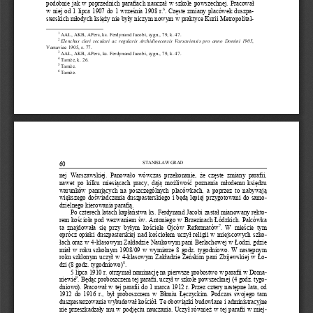
podobnie jak w poprzednich parafiach nauczał w szkole powszec
h
nej.
Pracował 
6
w niej od 1 lipca 1907 do 1 września 1908 r.
. Częste zmiany placówek duszp
a-
sterskich młodych księży nie były niczym nowym w praktyce Kurii Metropolita
l-
1
AAŁ, AKB, APers, ks. Ferdynand Jacobi, sygn., 79, k. 47. 
2
Elenchus  cleri  seculari  ac  regularis  Archidioecensis  Varsaviensis  pro  anno
Domini  1905
, 
Varsaviae 1905, s. 77. 
3
AAŁ, AKB, APers, 
k
s. Ferdynand Jacobi, sygn., 79, k. 47. 
4
Tamże, k. 26. 
5
Tamże. 
6
Tamże. 
STANISŁAW GRAD
60
nej  Warszawskiej.
Panowało  wówczas  przekonanie,  że  częste  zmiany  parafii, 
nawet  po  kilku  miesi
ącach pracy, daj
ą
możliwość poznania  mł
o
demu księdzu 
warunków panujących na poszczególnych placó
w
kach, a poprzez to nabywają 
większego doświadczenia duszpasterskiego i będą lepiej przygotowani do sam
o-
dzielnego kierowania parafią. 
Po czterech latach kapłań
stwa ks. Ferdynand Jacobi zastał mianowany rekt
o-
rem kościoła pod wezwaniem św. Antoniego w Brzezinach Łódzkich. Pa
l
cówka 
7
ta  znajdowała  się  przy  byłym  kościele 
Ojców
Reformatów
.  W  mieście  tym 
oprócz opieki duszpasterskiej nad kościołem uczył religii w miej
scowych  szk
o-
łach
oraz w 
4
-
klasowym Zakładzie Naukowym pani Berlachowej w Łodzi
, gdzi
e
miał w roku szkolnym 1908/09 
w  wymiarze 
8  godz
.
tygodniowo
. W następnym 
roku szklonym uczył w 
4
-
klasowym Zakładzie Żeńskim pani Zbijewskiej w Ł
o-
8
dzi
(
8 godz
. 
tyg
o
dniowo
)
.
5 lipca 1910 r. otrzymał nominację na pierwsze probostwo w parafii w Dom
a-
9
niewie
. Będąc proboszczem tej parafii
,
uczył w szkole powszechnej
(
4 godz
. 
tyg
o-
dniowo
)
. Pracował w tej parafii do 1 marca 1912 r. Przez cztery nastę
p
ne lata, od 
1912  do  1916
r.,
by
ł proboszczem w Błoniu Łęczyckim. Podczas swojego tam 
duszpasterzowania wybudował kościół. Te obowiązk
i
budowlane i admin
i
stracyjne 
nie przeszkadzały mu w podjęciu nauczania. Uczył również w tej parafii w mie
j-