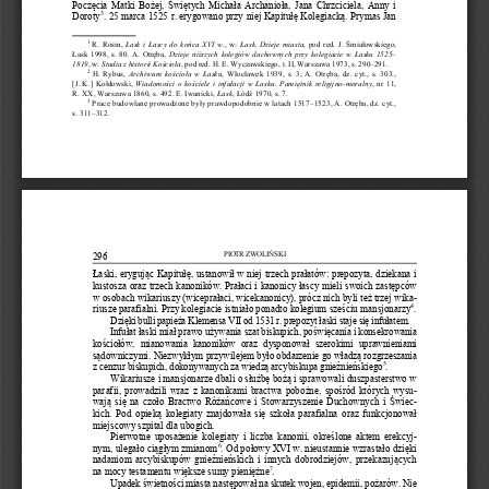
Poczęcia Matki Bożej, Świętych Michała Archanioła, Jana Chrzciciela, Anny i 
3
Dor
o
ty
. 25 marca 1525 r. erygowano przy niej Kapitułę Kolegiacką. Prymas Jan 
1
R.  Rosin, 
Łask i Łascy do końca XVI w
.,  w: 
Łask. Dzieje miasta
, pod red. J. Śmiałowskiego, 
Łask 1998, s. 80. A. Otręba, 
Dzieje niższych kolegiów duchownych przy kolegiacie w Łasku 1525
–
1819
,
w: 
St
u
dia z historii Kościoła
, pod red. H. E. Wyczawskiego, t. II, Warszawa 1973, s. 290
–
291.
2
H.  Rybus, 
Archiwum kościoła w Łasku
, Włocławek 1939, s. 3; A. Otręba, dz. cyt., s. 303., 
[J.
K.] Kołdowski, 
Wiadomości o kościele i infułacji w Łasku. P
a
miętni
k  religijno
-
moralny
,  nr  11, 
R. XX, Warszawa 1860, s. 492. E. Iwanicki, 
Łask
, Łódź 1970, s.
7.
3
Prace budowlane prowadzone były prawdopodobnie w latach 1517
–
1523, A. Otręba, dz. cyt., 
s. 311
–
312.
PIOTR ZWOLIŃSKI
296
Łaski, erygując Kapitułę, ustanowił w niej trzech prałatów: prepozyta, dziekana 
i 
k
u
stosza oraz trzech kanoników. Prałaci i kanonicy łascy mieli swoich zastępców 
w osobach wikariuszy (wiceprałaci, wicekanonicy), prócz nich byli też trzej wik
a-
4
riusze parafialni. Przy kolegiacie istniało ponadto kolegium sześciu ma
n
sjonarzy
.
Dzięki bull
i papieża Klemensa VII od 1531 r. prepozyt łaski staje się infuł
a
tem. 
Infułat łaski miał prawo używania szat biskupich, poświęcania i konsekrow
a
nia 
kościołów,  mianowania  kanoników  oraz  dysponował  szerokimi  uprawnieni
a
mi 
sądowniczymi. Niezwykłym przywileje
m było obdarzenie go władzą rozgrz
e
szania 
5
z cenzur biskupich, dokonywanych za wiedzą arcybiskupa gnieźnieński
e
go
.
Wikariusze i mansjonarze dbali o służbę bożą i sprawowali duszpasterstwo w 
parafii, prowadzili wraz z kanonikami bractwa pobożne, spośród któ
rych  wys
u-
wają się na czoło Bractwo Różańcowe i Stowarzyszenie Duchownych i Świe
c-
kich. Pod opieką kolegiaty znajdowała się szkoła parafialna oraz funkcjonował 
mie
j
scowy szpital dla ubogich.
Pierwotne uposażenie kolegiaty i liczba kanonii, określone aktem er
ekcy
j-
6
nym, ulegało ciągłym zmianom
. Od połowy XVI w. nieustannie wzrastało dzi
ę
ki 
nadaniom arcybiskupów gnieźnieńskich i innych dobrodziejów, przekazuj
ą
cych 
7
na mocy testamentu wię
k
sze sumy pieniężne
. 
Upadek świetności miasta następował na skutek wojen, e
pidemii, pożarów. Nie 