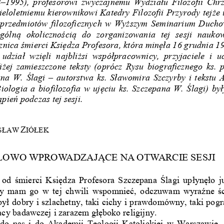
4
–
1995), profesorowi zwyczajnemu Wydziału Filozofii Chrz
ieloletniemu kierownikowi Katedry Filozofii Przyrody tejże u
przedmiotów filozoficznych w Wyższym Seminarium Duch
gólną  okolicznością  do  zorganizowania  tej  sesji  naukow
znica śmierci Księdza Profesora, k
tóra minęła 16 grudnia 19
  udział  wzięli  najbliżsi  współpracownicy,  przyjaciele  i  u
żej zamieszczone teksty (oprócz Rysu biograficznego ks. p
na W. Ślagi 
–
autorstwa ks. Sławomira Szczyrby i tekstu 
iologia a biofilozofia w ujęciu ks. Szczepana W. Ślagi) był
pień podczas tej sesji.
Z
SŁAW 
IÓŁEK
ŁOWO WPROWADZAJĄCE 
NA OTWARCIE SESJI
 od śmierci Księdza Profesora Szczepana Ślagi upłynęło ju
y mam go w tej chwili wspomnieć, odczuwam wyraźne ści
był dobry i szlachetny, taki cichy i prawdomówny, taki pog
cy badawczej i zarazem głęboko religijny.
do nas i do Akademii Teologii Katolickiej w Warszawie. B