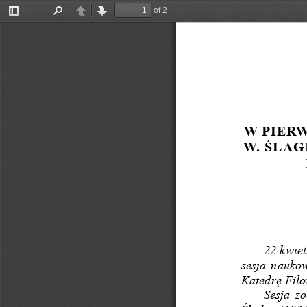
of 2
Toggle
Find
Previous
Next
Sidebar
W PIERW
W. ŚLAGI
22 kwie
sesja nauko
Katedrę Filo
Sesja z