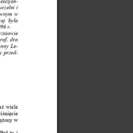
eścija
ń-
czelni i 
ownym w 
ej  była 
96 r.
czniowie 
rof. dra 
Anny L
e-
y prze
d-
ż wiele 
śnięcie 
rążony w 
ył tu i 