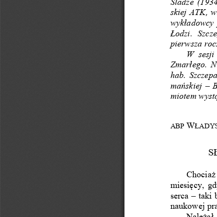
Śladze (193
skiej ATK, w
wykładowcy 
Łodzi.  Szcze
pierwsza roc
W  sesji
Zmarłego. Ni
hab. Szczepa
mańskiej 
–
B
miotem wystą
W
ABP 
ŁADY
S
Chociaż
miesięcy,
gd
serca 
–
taki 
n
a
ukowej pra
Należał 