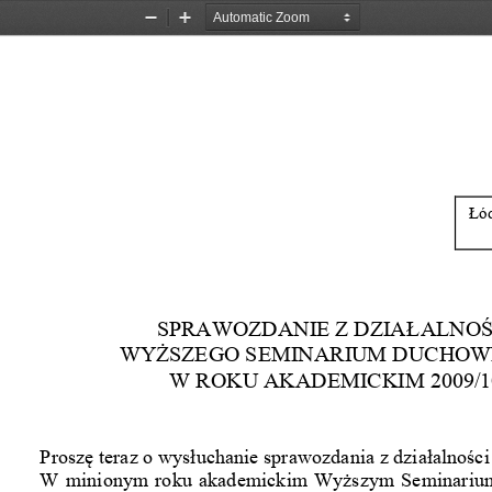
Zoom
Zoom
Out
In
Łód
SPRAWOZDANIE Z DZIAŁ
ALNOŚ
W
YŻSZEGO 
S
EMINARIUM DUCHO
W
ROK
U
AKAD
E
MICKI
M
2009/1
Proszę teraz o wysłuchanie sprawozdania z działalności 
W minionym roku akademickim Wyższym Seminari