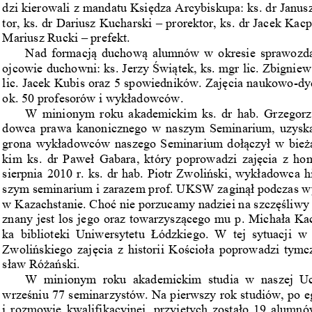
dzi kierowali z mandatu Księdza Arcybiskupa: ks. dr Janu
tor, ks. dr Dariusz Kucharski 
–
prorektor, ks. dr Jacek Ka
c
p
Mariusz Rucki 
–
prefekt.
Nad formacją duchową alumnów w okresie sprawozda
ojcowie duchowni: ks. Jerzy Świątek, ks. mgr lic. Zbignie
lic. Jacek Kubis oraz 5 spowiedników. Zajęcia naukowo
-
dy
ok. 50 profesorów i wykładowców.
W minionym roku akademickim ks. dr hab. Grzegorz
dowca prawa kanonicznego w naszym Seminarium, uzyskał 
grona wykładowców naszego Seminarium dołączył w bież
kim ks. dr Paweł Gabara, który poprowadzi zajęcia z hom
sierpnia 
2010 
r. ks.  dr hab. Piotr Z
woliński, wykładowca hi
szym seminarium i zarazem prof. UKSW z
a
ginął podczas w
w Kazachstanie. Choć nie porzuc
a
my nadziei na szczęśliwy 
znany jest los jego oraz towarzyszącego mu p. Michała Ka
ka  biblioteki  Un
i
wersytetu  Łódzkiego.  W  tej  sytuacji  w  
Zwolińskiego zajęcia z historii Kościoła poprowadzi tym
sław R
ó
żański.
W  minionym  roku  akademickim  studia  w  naszej  Uc
wrze
śniu 77 seminarzystów. Na pierwszy rok studiów, po 
i rozmowie kwalifikacyjnej, przyjętych zostało 19 alumn