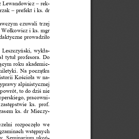
sz Lewandowicz 
–
re
k-
rzak 
–
prefekt i ks. dr
wczym czuwali trzej 
w Wołk
o
wicz i ks. mgr 
daktyczne prowadziło 
 Leszczyński, wykł
a-
tytuł profesora. Do 
ącym roku akademi
c-
iletyki. Na początku 
storii Kościoła w n
a-
yprawy alpinistycznej 
powrót, to do dziś nie 
c
perskiego, pracown
i-
zastępstwie  ks.  prof. 
czasem ks. dr Miecz
y-
zelni  rozpoczęło  we 
egzaminach wstępnych 
ów. Seminarium uko
ń-