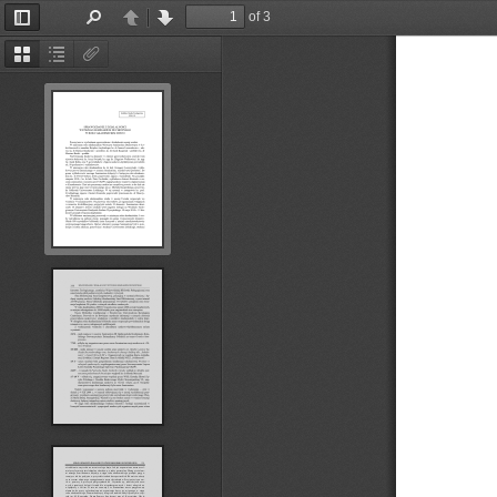
of 3
Toggle
Find
Previous
Next
Sidebar
Thumbnails
Document
Attachments
Outline