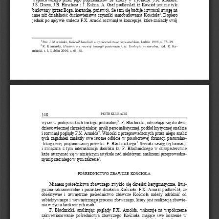
J.S. Dreya, J.B. Hirschera i J. Kuhna. A. Graf podkreślał, iż Kościół jest nie tyle 
budowany (przez Boga, hierarchę, państwo), 
ile
sam się buduje i zwr
a
cał uwagę na 
2
inne niż działal
ność duchowieństwa czynniki samobudowania Kościoła
.  Dopiero 
je
d
nak po upływie stulecia F.X. Arnold rozwinął te koncepcje, które znalazły swój 
1
Por. J. Mariański, 
Kościół katolicki w społeczeństwie obywatelskim
, Lublin 1998, s. 37
–
39.
2
R. Kamiński, 
Historyczny rozwój teologii pastoralnej
,  w: 
Teologia 
pastoralna
,
red
.
R.  K
a-
miński, t. 1, Lublin 2000, s. 66
–
68.
PIOTR KULBACKI
148
3
wyraz w podręcznikach teologii pastoralnej
. F. Blachnicki
,
odwołując się do dw
u-
dziestowiecznej chrześcijańskiej 
myśli personalistycznej
,
po
d
dał krytycznej analizie 
4
i rozwinął poglądy F.X. Arnolda
. Wnioski z przeprowadz
o
nych przez niego analiz 
tych zagadnień znalazły swe istotne odb
i
cie  w  posoborowej  formacji  pastoralno
-
5
-
liturgicznej proponowanej przez ks. F
.
Blach
nickiego
. Szeroki zasięg tej formacji 
i związana z tym internalizacja dorobku ks. F
.
Blachnickiego  w  duszp
a
sterstwie 
każe zatrzymać się w niniejszym artykule nad niektórymi analizami przeprowadz
o-
6
nymi przez niego w tym zakresie
. 
POŚREDNICTWO ZBAWCZE
KOŚC
IOŁA 
Mianem pośrednictwa zbawczego zwykło się określać kerygmatyczne, litu
r-
giczno
-
sakramentalne i pozostałe działania Kościoła. F.X. A
r
nold podkreślił, że 
obiektywne  i  zewnętrzne  pośrednictwo  zbawcze  K
o
ścioła  należy  odróżnić  od 
subiektywnego i wewnętrzneg
o procesu zbawczego, który jest realizacj
ą
zbawi
e-
7
nia w życiu konkretnych osób
. 
F.  Blachnicki
,
analizując poglądy F.X. Arnolda
,
wskazuje na współczesne 
zakwestionowanie  pośrednictwa  zbawczego  Kościoła,  mające  swe  korzenie  w 