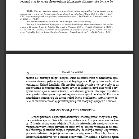
rozumu) oraz kryterium chronologiczne (ukończenie siódmego roku życia, o ile 
1
PRTP, 
Litterae  circulares  missae  omnibus  Conferentiis  episcopalibus  (variis  linguis  e
x
ar
a-
tae
)
,
quoad verba «actus formalis defectionis ab Ecclesia catholica» (Cann. 1086 §1; 1117; et 1124 
CIC)  et  quaedam  epistulae  r
espicientes  ipsarum  literrarum 
(13.03.2006),  w:  Communicati
o
nes  38 
(2006) 2, s. 170
–
172.
2
Por. strona internetowa KEP: www.episkopat.pl w dziale: Dokumenty.
3
Por. np. P. Steczkowski, 
Wystąpienie z Kościoła katolickiego aktem formalnym w świetle d
o-
kumentu
Papieskiej Rady ds. Tekstów Prawnych z 13 marca 2006 r.
,
„
Annales Canonici
”
2 (2006), 
s. 179
–
194; W. Góralski, 
Formalny akt odstąpienia od Kościoła katolickiego w świetle Listu okó
l-
nego Papieskiej Rady do Spraw Tekstów Prawnych
, 
„
Prawo Kanoniczne
”
51 (200
8) 3
–
4, s. 15
–
28.
TOMASZ GAŁKOWSKI
70
ustawa nie zastrzega czegoś innego). Pu
nkt  zainteresowania  w  niniejszym  opr
a-
cowaniu  stanowi  jedynie  kryterium  eklezj
o
logiczne.  Dotyczy  ono  osób,  które 
opuszczają Kościół katolicki. Nie stawiam jednak p
y
tania o to, czy osoby te są 
zobowiązane do przestrzegania ustaw czysto kościelnych, gdyż odpo
wiedź poz
y-
tywna zawarta jest w normie kanonu, lecz stawiam pytanie: dlaczego i czy słus
z-
4
nie są nadal zobowiązane do przestrzegania ustaw czysto kościelnych
.
Por
u
szane 
zagadnienie koncentruje się zatem wokół dwóch problemów: ustawa czysto k
o-
5
ścielna oraz ko
nieczność jej przestrzegania przez osoby występujące z Kości
o
ła
.
MOTYWY WYSTĄPIENIA Z
KOŚCIOŁA
Dwa wspomniane na początku dokumenty świadczą przede wszystkim o tym, 
że zjawisko odejścia z Kościoła zatacza, zwłaszcza w Europie, coraz szersze kr
ę-
gi.  Z  drugi
ej strony samo odejście z Kościoła niekoniecznie umotywowane jest 
względami wiary, czego przykładem może być np. niechęć wiernych do uiszcz
a-
6
nia należnego podatku na związek wyznaniowy, do którego należą
.
Zaprz
e
stanie 
płacenia podatków nie jest jednoznaczn
e z wystąpieniem z Kościoła, ch
o
ciaż w 
kategoriach  moralnych  jest  oceniane  neg
a
tywnie. Wystąpienie z Kościoła aktem 