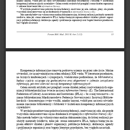
między innymi, wokół prac na rzecz uświadamiania znaczenia bibliotekarzy i bibliotek w kształceniu 
kompetencji informacyjnych czytelników. Celem autorki artykułu był przegląd i ocena działań organizacji 
w zakresie krzewienia idei 
information literacy
. 
W artykule przedstawiono pokrótce historię federacji, omówiono jej cele, zadania, plany, ale przede 
wszystkim skoncentrowano się na działaniach związanych z 
information literacy (IL)
. 
Jako metodę badawczą wykorzystano analizę dokumentacyjną, do której realizacji posłużyły materiały 
źródłowe, takie jak: strona internetowa IFLA, będąca bieżącym zapisem efektów działań i planów organi-
zacji; publikacje federacji; deklaracje, agendy i proklamacje organizacji oraz bogata literatura przedmiotu, 
bez względu na nośnik.
Forum Bibl. Med. 2013 R. 6 nr 2 (12)
13
Kompetencje informacyjne stanowią podstawę uczenia się przez całe życie. Można 
stwierdzić, że są najważniejszym celem edukacji XXI wieku. W literaturze przedmiotu, 
na licznych konferencjach i sympozjach, wielokrotnie podkreślano, że 
bibliotekarze, 
będący częścią uczącego się społeczeństwa oraz ekspertami w zakresie zarządzania 
informacją, powinni ułatwiać rozwój kompetencji informacyjnych
. 
1
Celem autorki artykułu jest przegląd i ocena działań jednej z najważniejszych orga-
nizacji bibliotekarskich na świecie na rzecz
 information literacy (IL).
 The International 
Federation of Library Associations and Institutions (IFLA) – bo o niej tuta mowa – to 
znana bibliotekarzom Międzynarodowa Federacja Stowarzyszeń i Instytucji Bibliote
-
karskich – koncentrująca swoje wysiłki, między innymi, wokół prac na rzecz uświada-
miania znaczenia bibliotekarzy i bibliotek w kształceniu kompetencji informacyjnych 
czytelników. 
W artykule przedstawiono pokrótce historię federacji, omówiono jej cele, ale przede 
wszystkim skoncentrowano się na działaniach związanych z 
information literacy (IL)
. 
2
Jako metodę badawczą wykorzystano analizę dokumentacyjną, do której realizacji po-
służyły materiały źródłowe, takie jak: strona internetowa IFLA, będąca bieżącym za-
pisem efektów działań i planów organizacji; publikacje federacji; deklaracje, agendy 
i proklamacje organizacji oraz bogata literatura przedmiotu, bez względu na nośnik.