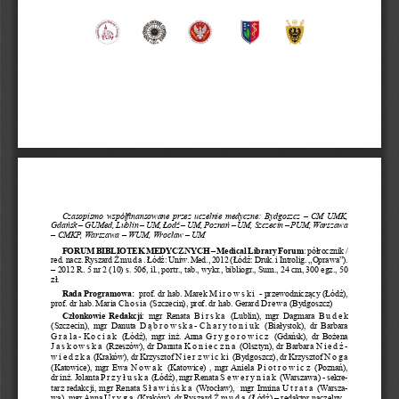
Czasopismo współfinansowane przez uczelnie medyczne: Bydgoszcz – CM UMK, 
Gdańsk – GUMed, Lublin – UM, Łodź – UM, Poznań – UM, Szczecin – PUM, Warszawa 
– CMKP, Warszawa – WUM, Wrocław – UM
FORUM BIBLIOTEK MEDYCZNYCH – Medical Library Forum
: półrocznik / 
red. nacz. Ryszard Żmuda. Łódź: Uniw. Med., 2012 (Łódź: Druk. i Introlig. „Oprawa”). 
– 2012 R. 5 nr 2 (10) s. 506, il., portr., tab., wykr., bibliogr., Sum., 24 cm, 300 egz., 50 
zł.
Rada Programowa: 
 prof. dr hab. Marek 
Mirowski - przewodniczący (Łódź), 
prof. dr hab. Maria Chosia (Szczecin), prof. dr hab. Gerard Drewa (Bydgoszcz)
Członkowie Redakcji
:  mgr  Renata 
Birska  (Lublin),  mgr  Dagmara 
B u d e k 
(Szczecin),  mgr  Danuta 
Dąbrowska-Charytoniuk  (Białystok),  dr  Barbara 
Grala-Kociak (Łódź), mgr inż. Anna 
Grygorowicz (Gdańsk), dr Bożena 
Jaskowska (Rzeszów), dr Danuta 
Konieczna (Olsztyn), dr Barbara 
Niedź
-
wiedzka (Kraków), dr Krzysztof 
Nierzwicki (Bydgoszcz), dr Krzysztof 
Noga
(Katowice), mgr Ewa 
Nowak (Katowice) , mgr Aniela 
Piotrowicz (Poznań), 
dr  inż. Jolanta 
Przyłuska (Łódź), mgr Renata 
Seweryniak (Warszawa) - sekre
-
tarz redakcji, mgr Renata 
Sławińska (Wrocław),  mgr Irmina 
Utrata (Warsza
-
wa), mgr Anna Uryga (Kraków), dr Ryszard Żmuda (Łódź) – redaktor naczelny 