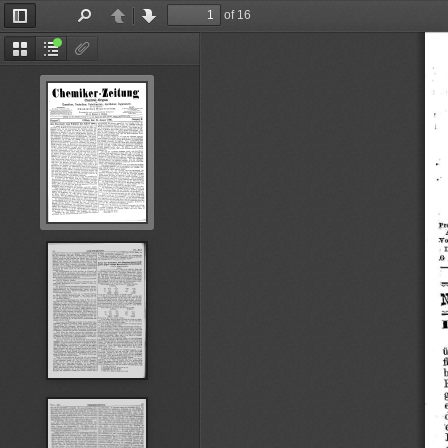
of 16
Toggle
Find
Previous
Next
--
Sidebar
)·6 
Thumbnails
Document
Attachments
Outline
;V
, 
ß 
.
f