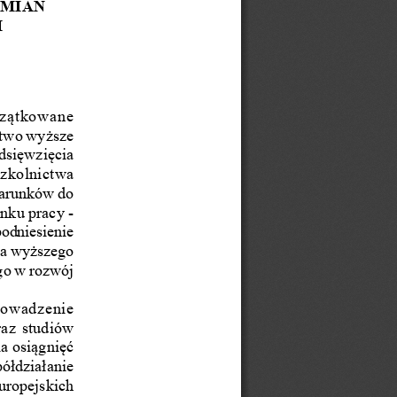
MIAn 
M
czątkowane 
ctwo wyższe 
dsięwzięcia 
zkolnictwa 
warunków do 
nku pracy - 
odniesienie 
wa wyższego 
go w rozwój 
owadzenie 
az studiów 
a osiągnięć 
ółdziałanie 
uropejskich 