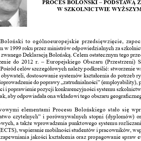
PRoCeS BoLońSKI ‒  PoDSt
AWą z
W SzKoLnICtWIe 
WyżSzy
 Boloński to ogólnoeuropejskie przedsięwzięcie, zapo
m w 1999 roku przez ministrów odpowiedzialnych za szkolni
zwanego Deklaracją Bolońską. Celem ostatecznym tego prze
zenie do 2012 r. – Europejskiego Obszaru (Przestrzeni) S
Pośród celów szczegółowych należy podkreślić: stworzenie 
 obywateli, dostosowanie systemów kształcenia do potrzeb ry
oprowadzenie do poprawy „zatrudnialności” (employability), p
ści i poprawienie pozycji konkurencyjności systemu szkolnict
tak, aby odpowiadała ona wkładowi tego obszaru geograficzne
 
wowymi elementami Procesu Bolońskiego stało się wpr
atwo czytelnych” i porównywalnych stopni (dyplomów) or
wych, a także wprowadzenia punktowego systemu rozliczani
(ECTS), wspieranie mobilności studentów i pracowników, wsp
 zapewniania jakości kształcenia oraz propagowanie spraw e