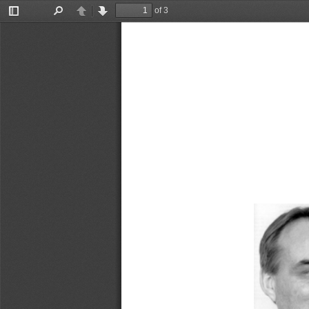
of 3
Toggle
Find
Previous
Next
Sidebar