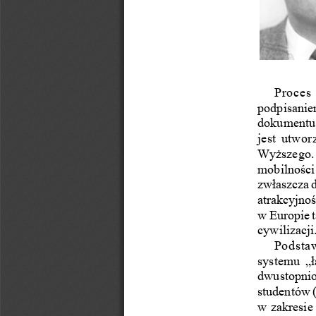
Proces
podpisanie
dokumentu 
jest utwor
Wyższego. 
mobilności
zwłaszcza d
atrakcyjno
w Europie 
cywilizacji.
Podsta
systemu „ł
dwustopnio
studentów 
w zakresie