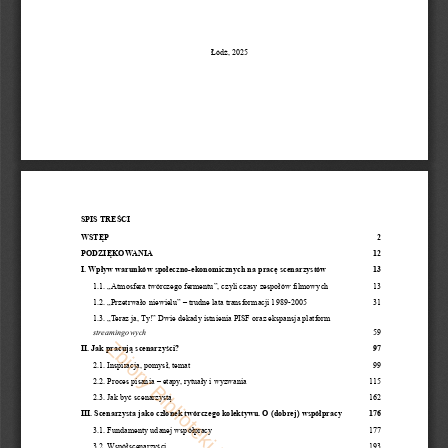
Łódź,
2025
SPIS
TREŚCI
WSTĘP
2
PODZIĘKOW
ANIA
12
I.
Wpływ
warunków
społeczno-ekonomicznych
na
pracę
scenarzystów
13
1.1.
„Atmosfera
twórczego
fermentu”,
czyli
czasy
zespołów
filmowych
13
1.2.
„Przetrwało
niewielu”
–
trudne
lata
transformacji
1989-2005
31
1.3.
„Teraz
ja,
Ty!”
Dwie
dekady
istnienia
PISF
oraz
ekspansja
platform
streamingowych
59
II.
Jak
pracują
scenarzyści?
97
2.1.
Inspiracja,
pomysł,
temat
99
2.2.
Proces
pisania
–
etapy,
rytuały
i
wyzwania
115
2.3.
Jak
być
scenarzystą
162
III.
Scenarzysta
jako
członek
twórczego
kolektywu.
O
(dobrej)
współpracy
176
3.1.
Fundamenty
udanej
współpracy
177
3.2.
Współscenarzyści
193