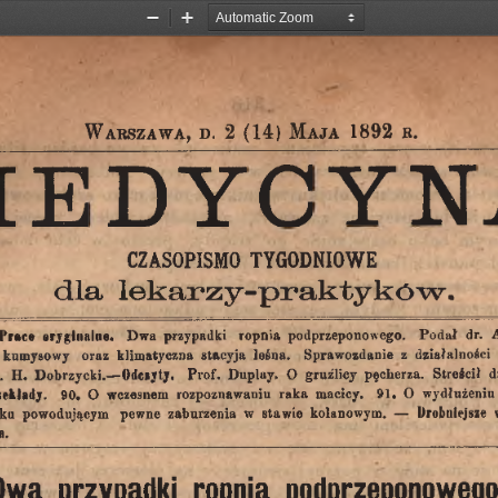
Zoom
Zoom
Out
In
W
.
,
.
M
2
(14)
1892
r
arszawa
d
aja
MEDYCYNA
CZASOPISMO
TYGODNIOWE
dla
lekarzy-praktyków.
Dwa
ropnia
Prace
oryginalne*
przypadki
podprzeponowego.
Podał
dr.
kumysowy
oraz
stacyja
leśna.
Sprawozdanie
działalności
klimatyczna
z
.
H.
Dobrzycki.
O
gruz'licy
Streścił
—
Odczyty.
Prof.
Duplay.
pęcherza.
d
wczesnem
zekłady.
90*
O
rozpoznawaniu
raka
macicy.
91.
O
wydłużeniu
iku
powodującym
zaburzenia
w
stawie
kolanowym.
—
Drobniejsze
pewne
a.
ropnia
przypadki
podprzeponoweg
Dwa