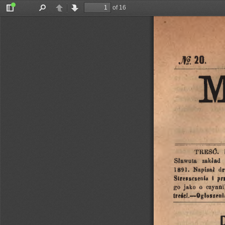
of 16
Toggle
Find
Previous
Next
Sidebar
20.
M
TRESć.
Sławuta
zakład
Napisał
dr
1891.
Streszczenia
i
pr
go
czynn
jako
o
treści.
—
Ogłoszeni