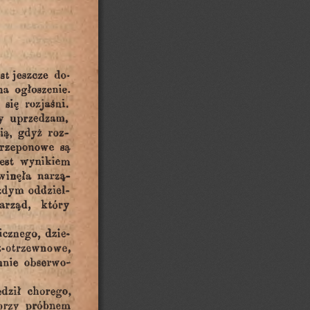
est
jeszcze
do
ogłoszenie.
na
rozjaśni.
się
y
uprzedzam,
gdyż
roz
ią,
rzeponowe
są
est
wynikiem
winęła
narzą
żdym
oddziel
który
arząd,
icznego,
dzie
z-otrzewnowe,
obserwo-*
mnie
chorego,
dził
próbnem
przy