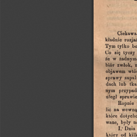
Ciekawa
kładnie
rozja
Tym
tylko
b
się
tyczy
Co
żadnym
że
w
biór
zwłok,
objawem
wtó
sprawy
zapal
dach
lub
tka
przypa
nym
uległ
sprawi
Ropnie
na
wewną
lić
dotych
które
n
wane,
były
Dnia
1/
od
który
kil