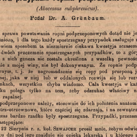
(Abscessus
subphrenicus).
Griinbaum.
Podał
A.
Dr.
j
ropni
podprzeponowych
sprawa
powstawania
dotąd
nie
spostrzegany
każdy
dla
przypadek
zasługuje
i
tego
śnioną,
zczasem
sposobem
ciekawa
owiem
kwestyja
ta
niezmiernie
spostrzeganych
przypadków,
gór
przezemnie
to
z
dwóch
została
określona
wszelką
z
z
pewnośc
nich
geneza
nie
Że
winy,
podp
z
dokonywanym.
ropnie
nie
nie
mojej
był
przeponą
rnym,
nagromadzenie
ropy
j.
że
t.
się
j
pod
rozwija
jaka
się
nej,
w
niej
lub
w
roz
oddalonych
lub
wszystkim
ka
chyba
Cała
kwestyja
w
nkach,
wiadomo.
tylko
dku
odszukać
właściwy
n
polega
tern,
na
żeby
zapalnej.
e
ich
anatom
stosownie
położenia
podprzeponowe
do
należy,
zewnątr
trz-otrzewnowe,
które
częściej
zdarzają,
i
się
na
czas
rzadko
były
bardzo
Przypadki,
spostrzegane.
przeze
astępujące:
kol.
żebym
mnie,
S
22
r.
z.
Sierpnia
prosił
odwie
zwajcer
jego
znajduje
opieką
którego
się
lekarską
u
i
dni
pod
ku