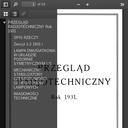
of 19
Toggle
Find
Zoom
Zoom
Too
Sidebar
Out
In
--~ 
-
-.-
-
.· 
··-· 
··-
~· 
·-
· 
. 
-
-
. 
.. 
. 
. 
. 
..... 
-
.. 
~ 
Thumbnails
Document
Attachments
Outline
PRZEGLĄD
RADJOTECHNICZNY Rok
1931
SPIS RZECZY
Zeszyt 1-2 1931 r
LAMPA DWUSIATKOWA
W UKŁADZIE
POZORNIE
SYMETRYCZNYM I.*).
"j~ 
G 
P 
RZ 
E 
L 
D 
MECHANICZNE
~., 
STABILIZATORY
RAD„OTECHNICZNY 
CZĘSTOTLIWOŚCI
GENERATORÓW
.._ 
LAMPOWYCH
WIADOMOŚCI
Rok 
1931. 
TECHNICZNE