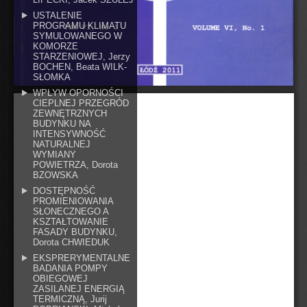
USTALENIE
PROGRAMU KLIMATU
SYMULOWANEGO W
KOMORZE
STARZENIOWEJ, Jerzy
BOCHEN, Beata WILK-
SŁOMKA
WPŁYW OPORNOŚCI
CIEPLNEJ PRZEGRÓD
ZEWNĘTRZNYCH
BUDYNKU NA
INTENSYWNOŚĆ
NATURALNEJ
WYMIANY
POWIETRZA, Dorota
BZOWSKA
DOSTĘPNOŚĆ
PROMIENIOWANIA
SŁONECZNEGO A
KSZTAŁTOWANIE
FASADY BUDYNKU,
Dorota CHWIEDUK
EKSPRERYMENTALNE
BADANIA POMPY
OBIEGOWEJ
ZASILANEJ ENERGIĄ
TERMICZNĄ, Jurij