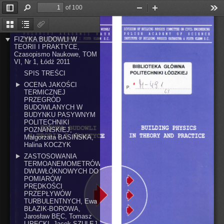
of 100
Toggle
Find
Zoom
Zoom
Too
Sidebar
Out
In
Thumbnails
Document
Attachments
Outline
FIZYKA BUDOWLI W
TEORII I PRAKTYCE,
Czasopismo Naukowe, TOM
VI, Nr 1, Łódź 2011
BIBLIOTEKA 
GŁÓWNA 
POLITECHNIKI 
SPIS TREŚCI
ŁÓDZKIEJ 
• 
L-~11 
OCENA JAKOŚCI
rl 
...........................
...
......
. . 
es 
P 
..... 
TERMICZNEJ
PRZEGRÓD
BUDOWLANYCH W
BUDYNKU PASYWNYM
POLITECHNIKI
POZNAŃSKIEJ,
Małgorzata BASIŃSKA,
Halina KOCZYK
ZASTOSOWANIA
TERMOANEMOMETRÓW
DWUWŁÓKNOWYCH DO
POMIARÓW
PRĘDKOŚCI
PRZEPŁYWÓW
TURBULENTNYCH, Ewa
BŁAZIK-BOROWA,
Jarosław BĘC, Tomasz
LIPECKI, Jacek SZULEJ