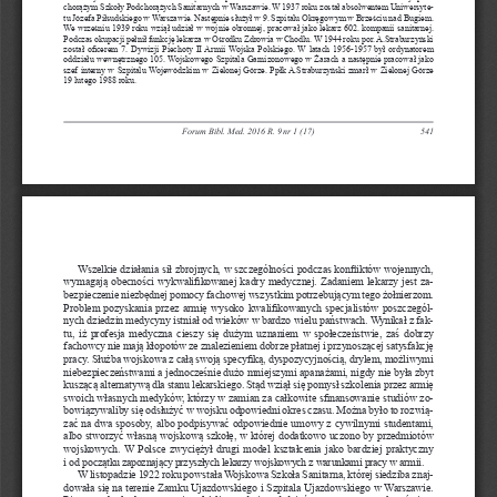
chorążym Szkoły Podchorążych Sanitarnych w Warszawie. W 1937 roku został absolwentem Uniwersyte
-
tu Józefa Piłsudskiego w Warszawie. Następnie służył w 9. Szpitalu Okręgowym w Brześciu nad Bugiem. 
We wrześniu 1939 roku wziął udział w wojnie obronnej, pracował jako lekarz 602. kompanii sanitarnej. 
Podczas okupacji pełnił funkcję lekarza w Ośrodku Zdrowia w Chodlu. W 1944 roku por. A.Straburzyński 
został oficerem 7. Dywizji Piechoty II Armii Wojska Polskiego. W latach 1956-1957 był ordynatorem 
oddziału wewnętrznego 105. Wojskowego Szpitala Garnizonowego w Żarach a następnie pracował jako 
szef interny w Szpitalu Wojewódzkim w Zielonej Górze. Ppłk A.Straburzyński zmarł w Zielonej Górze 
19 lutego 1988 roku.
Forum Bibl. Med. 2016 R. 9 nr 1 (17)
541
Wszelkie działania sił zbrojnych, w szczególności podczas konfliktów wojennych, 
wymagają obecności wykwalifikowanej kadry medycznej. Zadaniem lekarzy jest za
-
bezpieczenie niezbędnej pomocy fachowej wszystkim potrzebującym tego żołnierzom. 
Problem pozyskania przez armię wysoko kwalifikowanych specjalistów poszczegól
-
nych dziedzin medycyny istniał od wieków w bardzo wielu państwach. Wynikał z fak
-
tu, iż profesja medyczna cieszy się dużym uznaniem w społeczeństwie, zaś dobrzy 
fachowcy nie mają kłopotów ze znalezieniem dobrze płatnej i przynoszącej satysfakcję 
pracy. Służba wojskowa z całą swoją specyfiką, dyspozycyjnością, drylem, możliwymi 
niebezpieczeństwami a jednocześnie dużo mniejszymi apanażami, nigdy nie była zbyt 
kuszącą alternatywą dla stanu lekarskiego. Stąd wziął się pomysł szkolenia przez armię 
swoich własnych medyków, którzy w zamian za całkowite sfinansowanie studiów zo
-
bowiązywaliby się odsłużyć w wojsku odpowiedni okres czasu. Można było to rozwią
-
zać na dwa sposoby, albo podpisywać odpowiednie umowy z cywilnymi studentami, 
albo stworzyć własną wojskową szkołę, w której dodatkowo uczono by przedmiotów 
wojskowych. W Polsce zwyciężył drugi model kształcenia jako bardziej praktyczny 
i od początku zapoznający przyszłych lekarzy wojskowych z warunkami pracy w armii.
W listopadzie 1922 roku powstała Wojskowa Szkoła Sanitarna, której siedziba znaj
-
dowała się na terenie Zamku Ujazdowskiego i Szpitala Ujazdowskiego w Warszawie. 