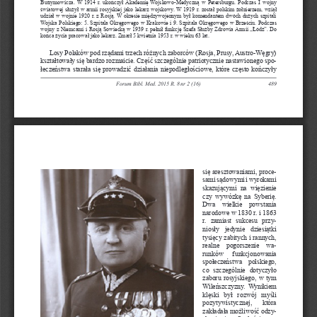
Butrymowicza. W 1914 r. ukończył Akademię Wojskowo-Medyczną w Petersburgu. Podczas I wojny 
światowej służył w armii rosyjskiej jako lekarz wojskowy. W 1919 r. został polskim żołnierzem, wziął 
udział w wojnie 1920 r. z Rosją. W okresie międzywojennym był komendantem dwóch dużych szpitali 
Wojska Polskiego: 5. Szpitala Okręgowego w Krakowie i 9. Szpitala Okręgowego w Brześciu. Podczas 
wojny z 
Niemcami i Rosją Sowiecką w 1939 r. pełnił funkcję Szefa Służby Zdrowia Armii „Łódź”. Do 
końca życia pracował jako lekarz. Zmarł 5 kwietnia 1953 r. w wieku 63 lat.
Losy Polaków pod rządami trzech różnych zaborców (Rosja, Prusy, Austro-Węgry)  
kształtowały się bardzo rozmaicie. Część szczególnie patriotycznie nastawionego spo-
łeczeństwa starała się prowadzić działania niepodległościowe, które często kończyły 
Forum Bibl. Med. 2015 R. 8 nr 2 (16)
489
się aresztowaniami, proce-
sami sądowymi i wyrokami 
skazującymi  na  więzienie 
czy  wywózkę  na  Syberię. 
Dwa  wielkie  powstania 
narodowe w 1830 r. i 1863 
r.  zamiast  sukcesu  przy-
niosły  jedynie  dziesiątki 
tysięcy zabitych i rannych, 
realne  pogorszenie  wa-
runków   funkcjonowania 
społeczeństwa  polskiego, 
co  szczególnie  dotyczyło 
zaboru rosyjskiego, w tym 
Wileńszczyzny. Wynikiem 
klęski  był  rozwój  myśli 
pozytywistycznej,   która 
zakładała możliwość odzy-