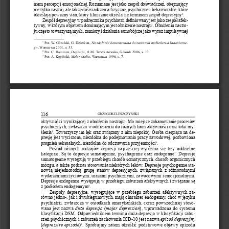
niem percepcji emocjonalnej. Rozumiane jest jako zespół doświadczeń, obejmujący 
nie tylko nastrój, ale także doświadczenia fizyczne, psychiczne i behawioralne, które 
.
określają poważny stan, który klinicznie określa się terminem zespół depresyjny
2
Zespół depresyjny w podręczniku psychiatrii definiowany jest jako zespół afek
-
tywny, w którym objawem dominującym jest obniżenie nastroju
. obniżeniu nastro
-
3
ju często towarzyszą myśli, zamiary i działania samobójcze jako wyraz impulsywnej 
  Por. W. Góralski, G. Dzierżon, 
Niezdolność
konsensualna
do
zawarcia
małżeństwa
kanoniczne
-
1
go
, Warszawa 2001, s. 53.
  Por. C. hammen, 
Depresja
, tł. M. Trzebiatowska, Gdańsk 2006, s. 13.
2
  Por. A. Kępiński, 
Melancholia
, Warszawa 1996, s. 7.
3
116
GRZeGoRZ LeSZCZyńSKI
aktywności wynikającej z obniżenia nastroju
. Ma miejsce zahamowanie procesów 
4
psychicznych, zwłaszcza w odniesieniu do różnych form aktywności oraz toku my
-
ślenia
. Towarzyszy im lęk oraz związany z nim niepokój. 
osoba cierpiąca na de
-
5
presję jest wyciszona, niezdolna do podejmowania pracy zawodowej, pozbawiona 
pragnień seksualnych, niezdolna do odczuwania przyjemności
.
6
Pośród  różnych  rodzajów  depresji  najczęściej  wyróżnia  się  trzy  oddzielne 
kategorie. Są to depresje somatogenne, psychogenne oraz endogenne
. Depresje 
7
somatogenne występują w przebiegu chorób somatycznych, chorób organicznych 
mózgu, a także podczas stosowania niektórych leków. Depresje psychogenne sta
-
nowią  niejednorodną  grupę  stanów  depresyjnych,  związanych  z  różnorodnymi 
wydarzeniami życiowymi, urazami psychicznymi, zawodowymi i emocjonalnymi. 
Depresje endogenne występują w przebiegu zaburzeń afektywnych i związane są 
.
z podłożem endogennym
8
Zespoły  depresyjne,  występujące  w  przebiegu  zaburzeń  afektywnych  za
-
równo jedno-, jak i dwubiegunowych, mają charakter endogenny, choć w języku 
psychiatrii, zwłaszcza w ośrodkach amerykańskich, coraz powszechniej stoso
-
wana jest nazwa 
duża
depresja
 (
major
depression
), wprowadzona do systemu 
klasyfikacji DSM. 
odpowiednikiem terminu duża depresja w klasyfikacji zabu
-
rzeń psychicznych i zaburzeń zachowania ICD-10 jest nazwa 
epizod
depresyjny
. Spróbujmy zatem określić podstawowe objawy epizodu 
(
depressive
episode
)
9